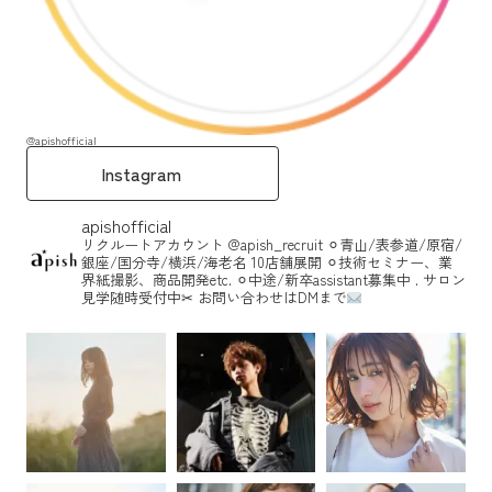
@apishofficial
Instagram
apishofficial
リクルートアカウント @apish_recruit
⚪︎青山/表参道/原宿/
銀座/国分寺/横浜/海老名
10店舗展開
⚪︎技術セミナー、業
界紙撮影、商品開発etc.
⚪︎中途/新卒assistant募集中
.
サロン
見学随時受付中✂︎
お問い合わせはDMまで