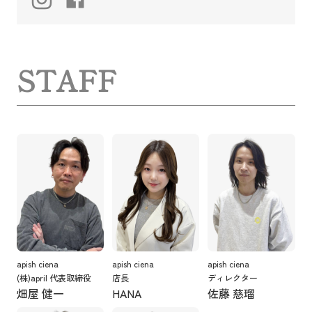
STAFF
apish ciena
apish ciena
apish ciena
(株)april 代表取締役
店長
ディレクター
畑屋 健一
HANA
佐藤 慈瑠