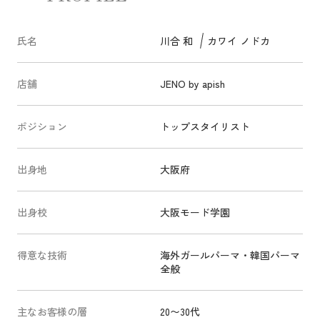
氏名
川合 和
カワイ ノドカ
店舗
JENO by apish
ポジション
トップスタイリスト
出身地
大阪府
出身校
大阪モード学園
得意な技術
海外ガールパーマ・韓国パーマ
全般
主なお客様の層
20〜30代