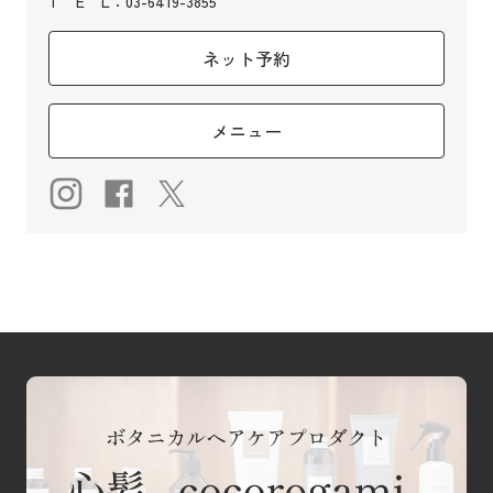
T
E
L
：03-6419-3855
ネット予約
メニュー