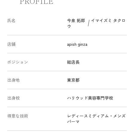
PROFILE
氏名
今泉 拓郎
イマイズミ タクロ
ウ
店舗
apish ginza
ポジション
総店長
出身地
東京都
出身校
ハリウッド美容専門学校
得意な技術
レディースミディアム・メンズ
パーマ