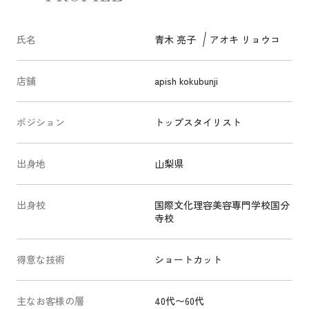
氏名
青木 亮子
アオキ リョウコ
店舗
apish kokubunji
ポジション
トップスタイリスト
出身地
山梨県
出身校
国際文化理容美容専門学校国分
寺校
得意な技術
ショートカット
主なお客様の層
40代〜60代