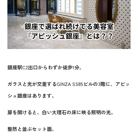
銀座駅
C2
出口からわずか徒歩
1
分。
ガラスと光が交差する
GINZA SS85
ビルの
3
階に、アピッ
シュ銀座はあります。
扉を開けると、白い大理石の床に映る照明の光。
整然と並ぶセット面。